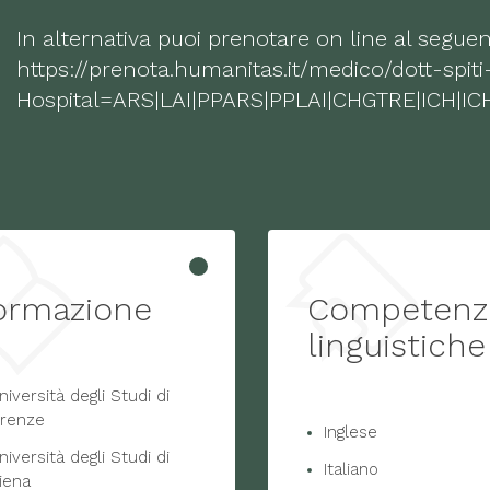
In alternativa puoi prenotare on line al seguen
https://prenota.humanitas.it/medico/dott-spit
Hospital=ARS|LAI|PPARS|PPLAI|CHGTRE|ICH
ormazione
Competenz
linguistiche
niversità degli Studi di
irenze
Inglese
niversità degli Studi di
Italiano
iena