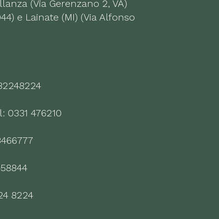
ellanza (Via Gerenzano 2, VA)
44) e Lainate (MI) (Via Alfonso
282248224
l: 0331 476210
83466777
458844
24 8224