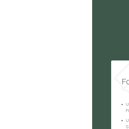
F
U
F
U
S