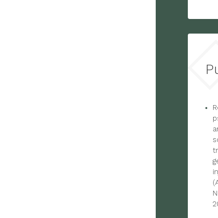
P
R
p
a
s
t
g
i
(
N
2