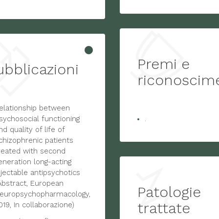
Premi e
ubblicazioni
riconoscim
elationship between
sychosocial functioning
.
nd quality of life of
chizophrenic patients
reated with second
eneration long-acting
njectable antipsychotics
Abstract, European
Patologie
europsychopharmacology,
trattate
019, In collaborazione)