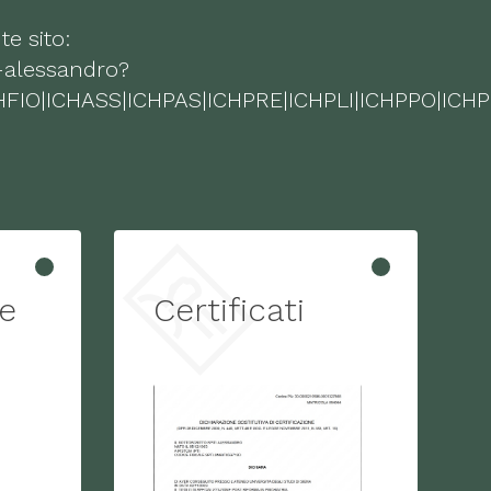
te sito:
i-alessandro?
|ICHFIO|ICHASS|ICHPAS|ICHPRE|ICHPLI|ICHPPO
e
Certificati